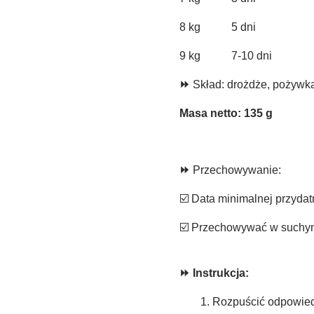
8 kg 5 dni 2
9 kg 7-10 dni
⏩
Skład:
drożdże, pożywka
Masa netto: 135 g
⏩
Przechowywanie:
☑️ Data minimalnej przydat
☑️ Przechowywać w suchym,
⏩ Instrukcja:
1. Rozpuścić odpowiedn