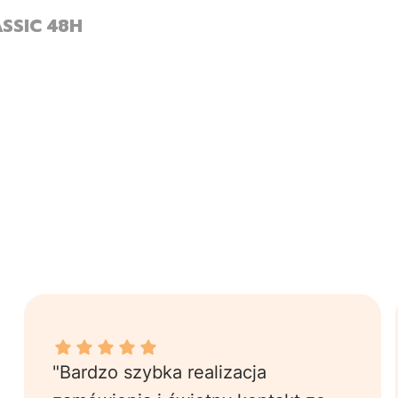
SSIC 48H
Marek K. dał ocenę: 4.8
"Bardzo szybka realizacja