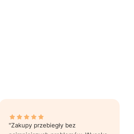
Karolina J. dał ocenę: 5
"Zakupy przebiegły bez