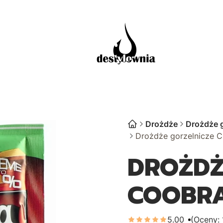
ZAKUPY HURTOWE
Drożdże
Drożdże g
Drożdże gorzelnicze
DROŻDŻ
COOBRA
5.00
(Oceny: 