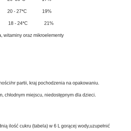
0 - 27*C 19%
 18 - 24*C 21%
, witaminy oraz mikroelementy
ności/nr partii, kraj pochodzenia na opakowaniu.
 chłodnym miejscu, niedostępnym dla dzieci.
ią ilość cukru (tabela) w 6 L gorącej wody,uzupełnić