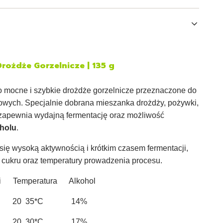
rożdże Gorzelnicze | 135 g
 mocne i szybkie drożdże gorzelnicze przeznaczone do
owych. Specjalnie dobrana mieszanka drożdży, pożywki,
zapewnia wydajną fermentację oraz możliwość
holu
.
się wysoką aktywnością i krótkim czasem fermentacji,
o cukru oraz temperatury prowadzenia procesu.
ji Temperatura Alkohol
20 35*C 14%
20 30*C 17%