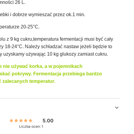
mności 26 L.
rebki i dobrze wymieszać przez ok.1 min.
peraturze 20-25°C.
u z 9 kg cukru,temperatura fermentacji musi być cały
 18-24°C. Należy schładzać nastaw jeżeli będzie to
ty uzyskamy używając 10 kg glukozy zamiast cukru.
ie nie używać korka, a w pojemnikach
iskać pokrywy. Fermentacja przebiega bardzo
ć zalecanych temperatur.
5.00
Liczba ocen: 1