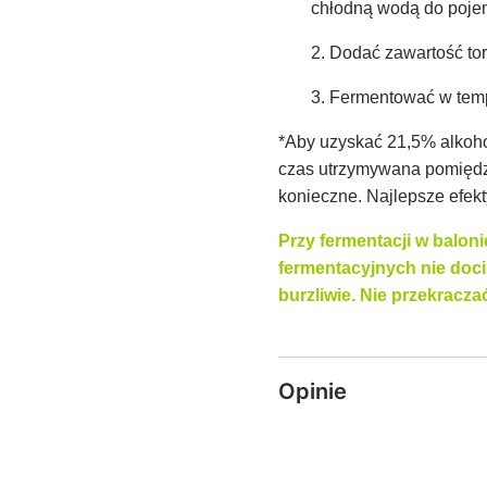
chłodną wodą do poje
2. Dodać zawartość to
3. Fermentować w tem
*Aby uzyskać 21,5% alkohol
czas utrzymywana pomiędzy
konieczne. Najlepsze efek
Przy fermentacji w balon
fermentacyjnych nie doc
burzliwie. Nie przekracza
Opinie