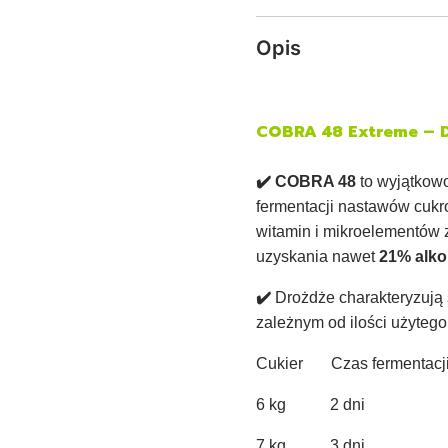
Opis
COBRA 48 Extreme – D
✔️
COBRA 48
to wyjątkowo
fermentacji nastawów cukr
witamin i mikroelementów 
uzyskania nawet
21% alko
✔️
Drożdże charakteryzują 
zależnym od ilości użyteg
Cukier Czas fermentac
6 kg 2 dni 
7 kg 3 dni 