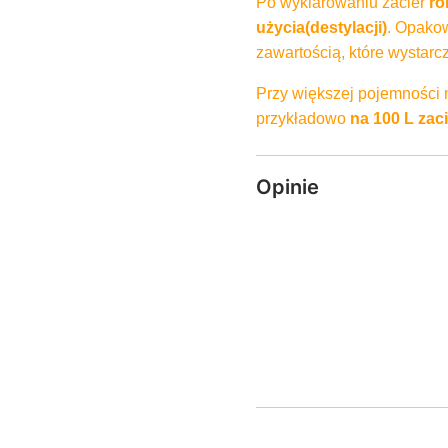
Po wyklarowaniu zacier
ro
użycia(destylacji)
. Opakow
zawartością, które wystar
Przy większej pojemności 
przykładowo
na 100 L zaci
Opinie