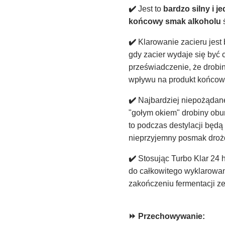
✔️
Jest to
bardzo silny i j
końcowy smak alkoholu
ś
✔️
Klarowanie zacieru jes
gdy zacier wydaje się być 
przeświadczenie, że drobi
wpływu na produkt końcowy,
✔️
Najbardziej niepożądan
"gołym okiem" drobiny obum
to podczas destylacji będ
nieprzyjemny posmak droż
✔️
Stosując Turbo Klar 24 
do całkowitego wyklarowan
zakończeniu fermentacji z
⏩ Przechowywanie: