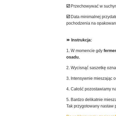
☑️
Przechowywać w suchym 
☑️
Data minimalnej przydatno
pochodzenia na opakowan
⏩ Instrukcja:
1. W momencie gdy
fermen
osadu.
2. Wycisnąć saszetkę ozn
3. Intensywnie mieszając
4. Całość pozostawiamy n
5. Bardzo delikatnie miesz
Tak przygotowany nastaw 