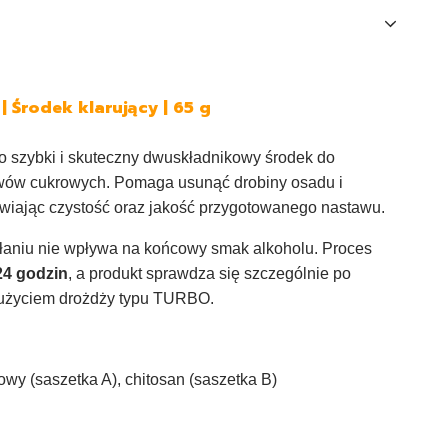
 | Środek klarujący
| 65 g
o szybki i skuteczny dwuskładnikowy środek do
awów cukrowych. Pomaga usunąć drobiny osadu i
wiając czystość oraz jakość przygotowanego nastawu.
ałaniu nie wpływa na końcowy smak alkoholu. Proces
24 godzin
, a produkt sprawdza się szczególnie po
 użyciem drożdży typu TURBO.
owy (saszetka A), chitosan (saszetka B)