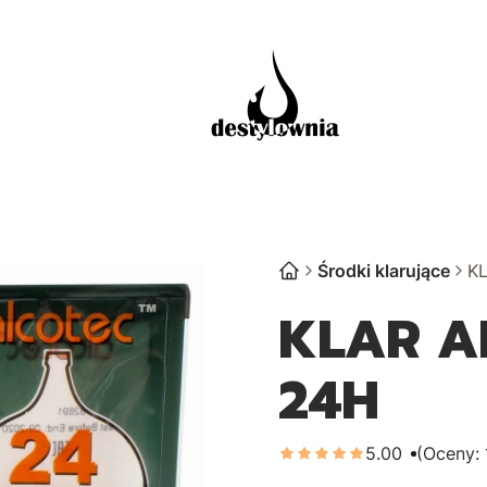
ZAKUPY HURTOWE
Środki klarujące
K
KLAR A
24H
5.00
(Oceny: 