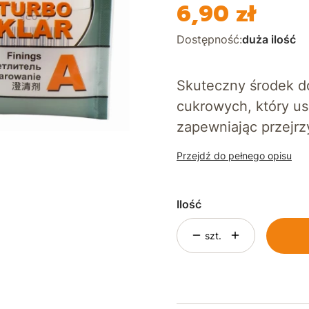
6,90 zł
Cena
Dostępność:
duża ilość
Skuteczny środek d
cukrowych, który us
zapewniając przejr
Przejdź do pełnego opisu
Ilość
szt.