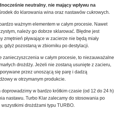
ednocześnie neutralny
,
nie mający wpływu na
rodek do klarowania wina oraz nastawów cukrowych.
t bardzo ważnym elementem w całym procesie. Nawet
czystym, należy go dobrze sklarować. Błędne jest
ny zmętnień pływające w zacierze nie będą miały
 gdyż pozostaną w zbiorniku po destylacji.
e zanieczyszczenia w całym procesie, to niezauważalne
arłych drożdży. Jeżeli nie zostaną usunięte z zacieru,
ą porywane przez unoszącą się parę i dadzą
dżowy w otrzymanym produkcie.
h doprowadzimy w bardzo krótkim czasie (od 12 do 24 h)
ia nastawu. Turbo Klar zalecamy do stosowania po
e wszystkimi drożdżami typu TURBO.