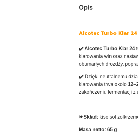
Opis
Alcotec Turbo Klar 24
✔️ Alcotec Turbo Klar 24
t
klarowania win oraz nast
obumarłych drożdży, popra
✔️
Dzięki neutralnemu dzi
klarowania trwa około
12–
zakończeniu fermentacji z
⏩
Skład:
kiselsol zolkrzem
Masa netto: 65 g