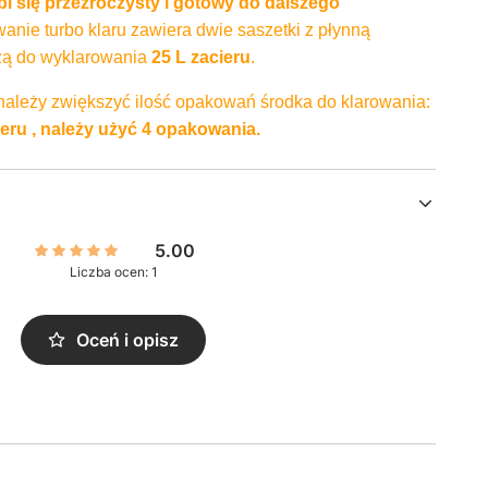
bi się przeźroczysty i gotowy do dalszego
anie turbo klaru zawiera dwie saszetki z płynną
czą do wyklarowania
25 L zacieru
.
należy zwiększyć ilość opakowań środka do klarowania:
eru , należy użyć 4 opakowania.
5.00
Liczba ocen: 1
Oceń i opisz