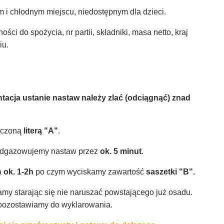
i chłodnym miejscu, niedostępnym dla dzieci.
ści do spożycia, nr partii, składniki, masa netto, kraj
iu.
tacja ustanie nastaw należy zlać (odciągnąć) znad
aczoną
literą "A"
.
 odgazowujemy nastaw przez
ok. 5 minut
.
a
ok. 1-2h
po czym wyciskamy zawartość
saszetki "B".
amy starając się nie naruszać powstającego już osadu.
pozostawiamy do wyklarowania.