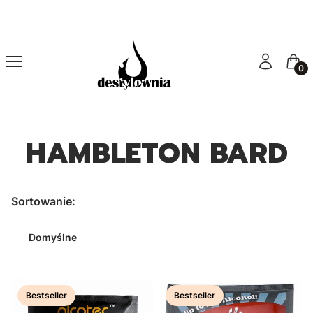
Menu
Zaloguj się
Kosz
HAMBLETON BARD
Lista produktów
Sortowanie:
Domyślne
Bestseller
Bestseller