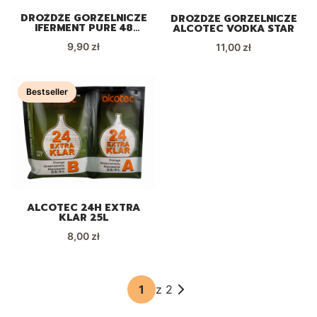
DROŻDŻE GORZELNICZE
DROŻDŻE GORZELNICZE
IFERMENT PURE 48
ALCOTEC VODKA STAR
TURBO
Cena
Cena
9,90 zł
11,00 zł
Bestseller
ALCOTEC 24H EXTRA
KLAR 25L
Cena
8,00 zł
z 2