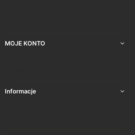
Formy płatności
Czas i koszty dostawy
MOJE KONTO
Twoje zamówienia
Ustawienia konta
Informacje
O firmie
Kontakt i dane firmy