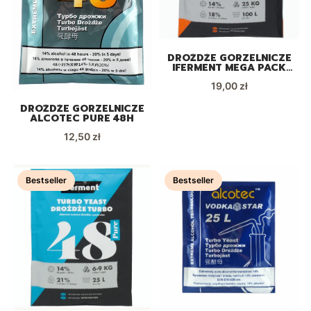
DROŻDŻE GORZELNICZE
IFERMENT MEGA PACK
NA 100L
Cena
19,00 zł
DROŻDŻE GORZELNICZE
ALCOTEC PURE 48H
Cena
12,50 zł
Bestseller
Bestseller