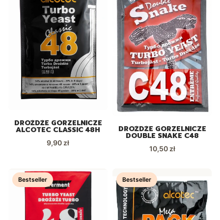
DROŻDŻE GORZELNICZE
DROŻDŻE GORZELNICZE
ALCOTEC CLASSIC 48H
DOUBLE SNAKE C48
Cena
9,90 zł
Cena
10,50 zł
Bestseller
Bestseller