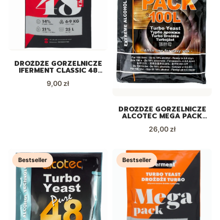
DROŻDŻE GORZELNICZE
IFERMENT CLASSIC 48
TURBO
Cena
9,00 zł
DROŻDŻE GORZELNICZE
ALCOTEC MEGA PACK
NA 100L
Cena
26,00 zł
Bestseller
Bestseller